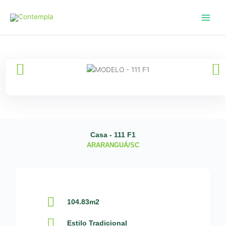
Ir
para
o
conteúdo
Casa - 111 F1
ARARANGUÁ/SC
104.83m2
Estilo Tradicional