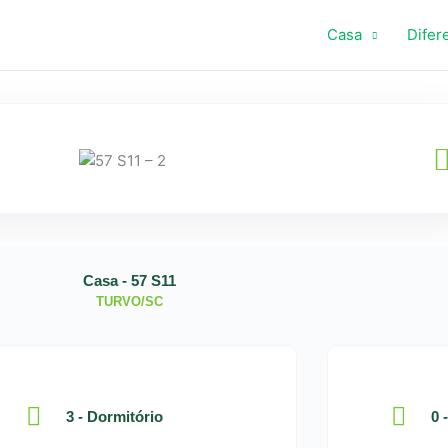
Casa
Difer
Casa - 57 S11
TURVO/SC
3 - Dormitório
0 