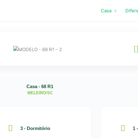
Casa
Difer
Casa - 68 R1
MELEIRO/SC
3 - Dormitório
1 