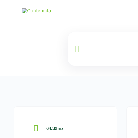
Ir
para
o
conteúdo
64.32mz